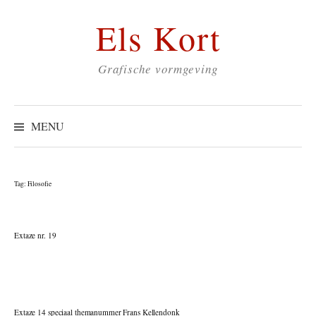
Skip
Els Kort
to
content
Grafische vormgeving
Zoeken
naar:
MENU
Tag:
Filosofie
Extaze nr. 19
Extaze 14 speciaal themanummer Frans Kellendonk