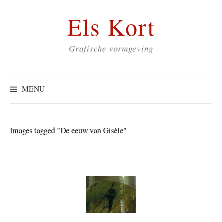
Skip
Els Kort
to
content
Grafische vormgeving
Zoeken
naar:
MENU
Images tagged "De eeuw van Gisèle"